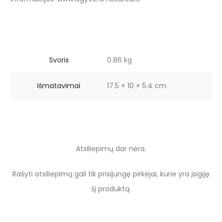
Svoris
0.86 kg
Išmatavimai
17.5 × 10 × 5.4 cm
Atsiliepimų dar nėra.
A
Rašyti atsiliepimą gali tik prisijungę pirkėjai, kurie yra įsigiję
t
šį produktą.
s