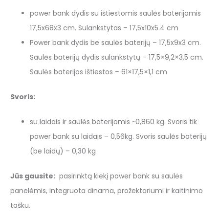
power bank dydis su ištiestomis saulės baterijomis
17,5x68x3 cm. Sulankstytas – 17,5x10x5.4 cm
Power bank dydis be saulės baterijų – 17,5x9x3 cm.
Saulės baterijų dydis sulankstytų – 17,5×9,2×3,5 cm.
Saulės baterijos ištiestos – 61×17,5×1,1 cm
Svoris:
su laidais ir saulės baterijomis ~0,860 kg. Svoris tik
power bank su laidais – 0,56kg. Svoris saulės baterijų
(be laidų) – 0,30 kg
Jūs gausite:
pasirinktą kiekį power bank su saulės
panelėmis, integruota dinama, prožektoriumi ir kaitinimo
tašku.