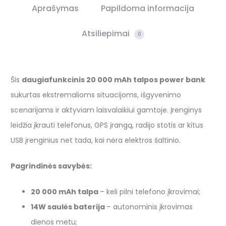
Aprašymas
Papildoma informacija
Atsiliepimai
0
Šis
daugiafunkcinis 20 000 mAh talpos power bank
sukurtas ekstremalioms situacijoms, išgyvenimo
scenarijams ir aktyviam laisvalaikiui gamtoje. Įrenginys
leidžia įkrauti telefonus, GPS įrangą, radijo stotis ar kitus
USB įrenginius net tada, kai nėra elektros šaltinio.
Pagrindinės savybės:
20 000 mAh talpa
– keli pilni telefono įkrovimai;
14W saulės baterija
– autonominis įkrovimas
dienos metu;