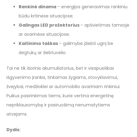
Rankinė dinama
– energijos generavimas rankiniu
būdu kritinėse situacijose;
Galingas LED prožektorius
– apšvietimas tamsoje
ar avarinėse situacijose;
Kaitinimo taškas
– galimybė įžiebti ugnį be
degtukų ar žiebtuvėlio
Tai ne tik išorinis akumuliatorius, bet ir visapusiškas
išgyvenimo įrankis, tinkamas žygiams, stovyklavimui,
žvejybai, medžioklei ar automobilio avariniam rinkiniui.
Puikus pasirinkimas tiems, kurie vertina energetinę
nepriklausomybę ir pasiruošimą nenumatytiems
atvejams.
Dydis: