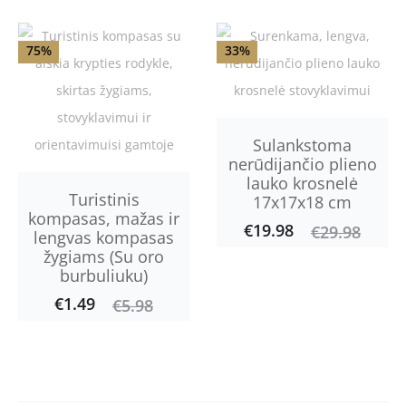
price
price
is:
was:
75%
33%
€24.98.
€38.98.
Sulankstoma
nerūdijančio plieno
lauko krosnelė
Turistinis
17x17x18 cm
kompasas, mažas ir
€
19.98
Current
Original
€
29.98
lengvas kompasas
žygiams (Su oro
price
price
burbuliuku)
is:
was:
€
1.49
Current
Original
€
5.98
€19.98.
€29.98.
price
price
is:
was:
€1.49.
€5.98.