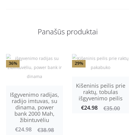
i
l
i
Panašūs produktai
e
p
i
36%
29%
m
a
Kišeninis peilis prie
i
raktų, tobulas
Išgyvenimo radijas,
išgyvenimo peilis
radijo imtuvas, su
dinama, power
€
24.98
Current
Original
€
35.00
bank 2000 Mah,
price
price
žibintuvėliu
is:
was:
€
24.98
Current
Original
€
38.98
€24.98.
€35.00.