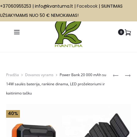
+37060955253 | info@kvantuma.lt |
Facebook
| SIUNTIMAS
UŽSAKYMAMS NUO 50 € NEMOKAMAS!
+37060955253 | info@kvantuma.lt |
Facebook
|
SIUNTIMAS UŽSAKYMAMS NUO 100 € NEMOKAMAS!
0
Produ
SULANKS
NEŠIOJA
Pradžia
Dovanos vyrams
Power Bank 20 000 mAh su
NERŪDIJ
SAULĖS
navig
14W saulės baterija, rankine dinama, LED prožektoriumi ir
PLIENO
BATERIJA
kaitinimo tašku
LAUKO
40W
KROSNEL
SU
17X17X18
GREITU
40%
CM
PAKROVI
(USB-
C,