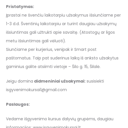
Pristatymas:
Įprastai ne švenčiu laikotarpiu užsakymus išsiunčiame per
1-3 d.d. Šventinių laikotarpiu ar turint daugiau užsakymų
išsiuntimas gali užtrukti apie savaitę. (Atostogų ar ligos
metu išsiuntimas gali vėluoti).
Siunčiame per kurjerius, venipak ir Smart post
paštomatus. Taip pat suderinus laiką iš anksto užsakytus
gaminius galite atsiimti vietoje – Šilo g. 15, Šilalė.
Jeigu domina
didmeniniai užsakymai:
susisiekti
isgyvenimokursai1@gmail.com
Paslaugos:
Vedame išgyvenimo kursus dalyvių grupėms, daugiau
informacijos: www.isgyvenimokursai.lt