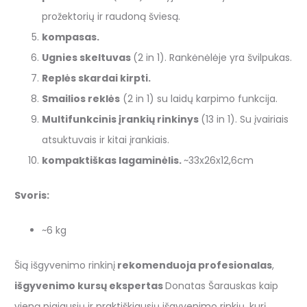
prožektorių ir raudoną šviesą.
kompasas.
Ugnies skeltuvas
(2 in 1). Rankėnėlėje yra švilpukas.
Replės skardai kirpti.
Smailios reklės
(2 in 1) su laidų karpimo funkcija.
Multifunkcinis įrankių rinkinys
(13 in 1). Su įvairiais
atsuktuvais ir kitai įrankiais.
kompaktiškas lagaminėlis.
~33x26x12,6cm
Svoris:
~6 kg
Šią išgyvenimo rinkinį
rekomenduoja profesionalas
,
išgyvenimo kursų ekspertas
Donatas Šarauskas kaip
vieną pigiausių ir praktiškiausių išgyvenimo rinkių, kurį