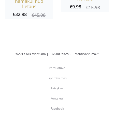
hamakui nuo
lietaus
€
9.98
Current
Original
€
15.98
€
32.98
Current
Original
price
price
€
45.98
price
price
is:
was:
is:
was:
€9.98.
€15.98.
€32.98.
€45.98.
©2017 MB Kvantuma | +37060955253 | info@kvantuma.lt
Parduotuvė
Išpardavimas
Taisyklės
Kontaktai
Facebook