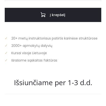
Išgyvenimo
rinkinys
Į krepšelį
su
kirviu,
kastuvu
ir
20+ metų instruktoriaus patirtis karinėse struktūrose
peiliu
2000+ apmokytų dalyvių
(~31
Kursai visoje Lietuvoje
in
Išrašome sąskaitas faktūras
1)
Išsiunčiame per 1-3 d.d.