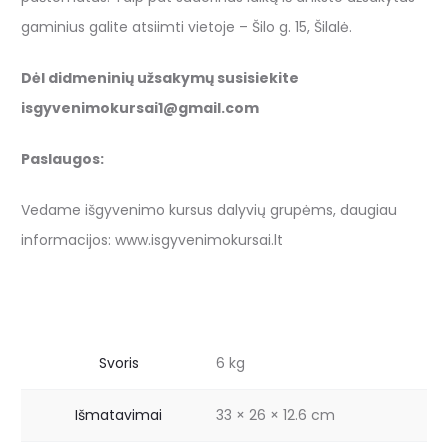
gaminius galite atsiimti vietoje – Šilo g. 15, Šilalė.
Dėl didmeninių užsakymų susisiekite
isgyvenimokursai1@gmail.com
Paslaugos:
Vedame išgyvenimo kursus dalyvių grupėms, daugiau
informacijos: www.isgyvenimokursai.lt
Svoris
6 kg
Išmatavimai
33 × 26 × 12.6 cm