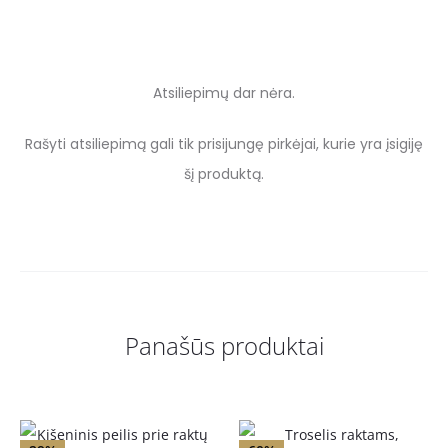
Atsiliepimų dar nėra.
A
Rašyti atsiliepimą gali tik prisijungę pirkėjai, kurie yra įsigiję
t
šį produktą.
s
i
l
i
Panašūs produktai
e
p
i