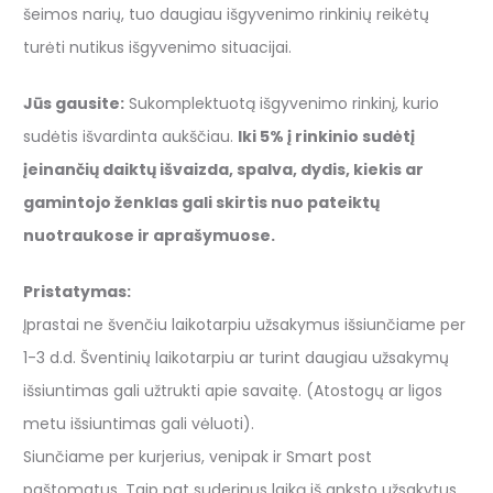
šeimos narių, tuo daugiau išgyvenimo rinkinių reikėtų
turėti nutikus išgyvenimo situacijai.
Jūs gausite:
Sukomplektuotą išgyvenimo rinkinį, kurio
sudėtis išvardinta aukščiau.
Iki 5% į rinkinio sudėtį
įeinančių daiktų išvaizda, spalva, dydis, kiekis ar
gamintojo ženklas gali skirtis nuo pateiktų
nuotraukose ir aprašymuose.
Pristatymas:
Įprastai ne švenčiu laikotarpiu užsakymus išsiunčiame per
1-3 d.d. Šventinių laikotarpiu ar turint daugiau užsakymų
išsiuntimas gali užtrukti apie savaitę. (Atostogų ar ligos
metu išsiuntimas gali vėluoti).
Siunčiame per kurjerius, venipak ir Smart post
paštomatus. Taip pat suderinus laiką iš anksto užsakytus