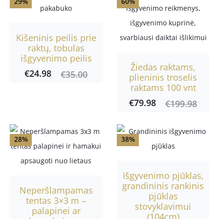
29%
60%
m
a
Kišeninis peilis prie
i
raktų, tobulas
išgyvenimo peilis
Žiedas raktams,
€
24.98
Current
Original
€
35.00
plieninis troselis
raktams 100 vnt
price
price
€
79.98
is:
was:
Current
Original
€
199.98
€24.98.
€35.00.
price
price
is:
was:
28%
38%
€79.98.
€199.98.
Išgyvenimo pjūklas,
grandininis rankinis
Neperšlampamas
pjūklas
tentas 3×3 m –
stovyklavimui
palapinei ar
(104cm)