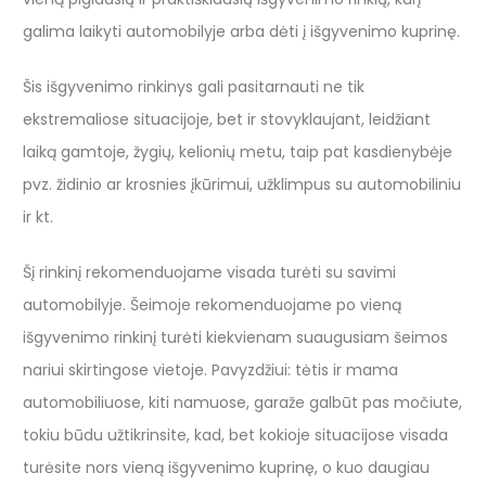
galima laikyti automobilyje arba dėti į išgyvenimo kuprinę.
Šis išgyvenimo rinkinys gali pasitarnauti ne tik
ekstremaliose situacijoje, bet ir stovyklaujant, leidžiant
laiką gamtoje, žygių, kelionių metu, taip pat kasdienybėje
pvz. židinio ar krosnies įkūrimui, užklimpus su automobiliniu
ir kt.
Šį rinkinį rekomenduojame visada turėti su savimi
automobilyje. Šeimoje rekomenduojame po vieną
išgyvenimo rinkinį turėti kiekvienam suaugusiam šeimos
nariui skirtingose vietoje. Pavyzdžiui: tėtis ir mama
automobiliuose, kiti namuose, garaže galbūt pas močiute,
tokiu būdu užtikrinsite, kad, bet kokioje situacijose visada
turėsite nors vieną išgyvenimo kuprinę, o kuo daugiau