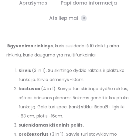
Aprašymas
Papildoma informacija
Atsiliepimai
0
Išgyvenimo rinkinys
, kuris susideda iš 10 daiktų arba
rinkinių, kurie dauguma yra multifunkciniai:
kirvis
(3 in 1). Su skirtingo dydžio raktais ir plaktuko
funkcija. Kirvio ašmenys ~10cm.
kastuvas
(4 in 1). Savyje turi skirtingo dydžio raktus,
aštrias briaunas plonoms šakoms genėti ir kauptuko
funkciją. Gale turi spec. įrankį stiklui išdaužti. Ilgis iki
~83 cm, plotis ~16cm.
sulenkiamas kišeninis peilis.
prožektorius
(3 in 1). Savyje turi stovyklavimo