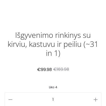
Išgyvenimo rinkinys su
kirviu, kastuvu ir peiliu (~31
in 1)
Current
Original
€
169.98
€
99.98
price
price
Liko 4
is:
was:
produkto
€99.98.
€169.98.
kiekis: