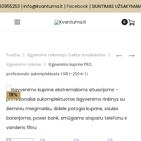
0955253 | info@kvantuma.lt |
Facebook
| SIUNTIMAS UŽSAKYMAM
0
+37060955253 | info@kvantuma.lt |
Facebook
|
SIUNTIMAS UŽSAKYMAMS NUO 100 € NEMOKAMAS!
Produ
KOMPASA
IŠGYVEN
Pradžia
Išgyvenimo reikmenys. Daiktai stovyklavimui
MAŽAS
KUPRINĖ,
navig
Išgyvenimo rinkiniai
Išgyvenimo kuprinė PRO,
IR
PROFESI
profesionalo sukomplektuota 100l (~250 in 1)
LENGVAS
SUKOMPL
TURISTIN
25L
KOMPAS
(~76
19%
ŽYGIAMS
IN
1)