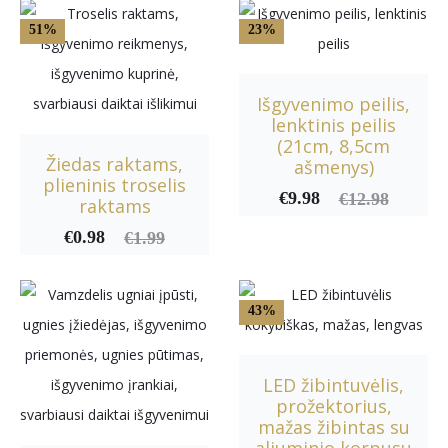
i
51%
23%
m
a
Išgyvenimo peilis,
i
lenktinis peilis
(21cm, 8,5cm
Žiedas raktams,
ašmenys)
plieninis troselis
€
9.98
Current
Original
€
12.98
raktams
price
price
€
0.98
Current
Original
€
1.99
is:
was:
price
price
€9.98.
€12.98.
is:
was:
43%
€0.98.
€1.99.
LED žibintuvėlis,
prožektorius,
mažas žibintas su