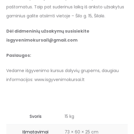
paštomatus. Taip pat suderinus laiką iš anksto užsakytus
gaminius galite atsiimti vietoje – Šilo g. 15, Šilalė.
Dėl didmeninių užsakymų susisiekite
isgyvenimokursai1@gmail.com
Paslaugos:
Vedame išgyvenimo kursus dalyvių grupėms, daugiau
informacijos: www.isgyvenimokursai.lt
Svoris
15 kg
Išmatavimai
73 × 60 × 25 cm