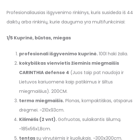
Profesionaliausias išgyvenimo rinkinys, kuris susideda iš 44
daiktų arba rinkinių, kurie dauguma yra multifunkciniai:
1/5 Kuprinė, būstas, miegas
profesionali išgyvenimo kuprinė.
100l haki žalia.
kokybiškas vienvietis žieminis miegmaišis
CARINTHIA defense 4
(Juos taip pat naudoja ir
Lietuvos kariuomenė kaip patikimus ir šiltus
miegmaišius). 200CM.
termo miegmaišis.
Plonas, kompaktiškas, atsparus
drėgmei. ~210x93cm.
Kilimėlis (2 vnt).
Gofruotas, sulaikantis šilumą.
~185x56x1,8cm.
tentas
su virvutėmis ir kuoliukais. ~300x300cm.