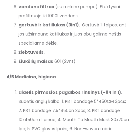
vandens filtras
(su rankine pompa). Efektyviai
prafiltruoja iki 1000l vandens.
gertuvė ir katiliukas (3in1).
Gertuvė 1l talpos, ant
jos užsimauna katiliukas ir juos abu galime neštis
specialiame dėkle.
žiebtuvėlis.
šiukšlių maišas
60l (2vnt).
4/5 Medicina, higiena
didelis pirmosios pagalbos rinkinys (~84 in 1).
Sudėtis anglų kalba: 1. PBT bandage 5*450CM 3pcs;
2. PBT bandage 7.5*450cn 3pcs; 3. PBT bandage
10x450cm 1 piece; 4. Mouth To Mouth Mask 30x20cn
1pc; 5. PVC gloves lpairs; 6. Non-woven fabric