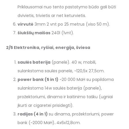
Priklausomai nuo tento pastatymo būdo gali būti
dvivietis, trivietis ar net keturvietis.
virvutė
3mm 2 vnt po 25 metrus (viso 50 m).
šiukšlių maišas
240l (1vnt).
2/5 Elektronika, ryšiai, energija, šviesa
saulės baterija
(panelė). 40 w, mobili,
sulankstoma saulės panelė, ~120,5x 27,5cm.
power bank (5 in 1)
~20 000 MaH su papildoma
sulankstoma 14w saulės baterija (panele),
prožektoriumi, dinama ir kaitinimo tašku (ugniai
įkurti ar cigaretei prisidegti).
radijas (4 in 1)
su dinama, prožektoriumi, power
bank (~2000 MaH)
.
4x6x12,8cm.