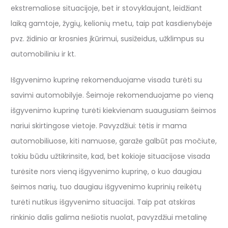
ekstremaliose situacijoje, bet ir stovyklaujant, leidžiant
laiką gamtoje, žygių, kelionių metu, taip pat kasdienybėje
pvz. židinio ar krosnies įkūrimui, susižeidus, užklimpus su
automobiliniu ir kt.
Išgyvenimo kuprinę rekomenduojame visada turėti su
savimi automobilyje. Šeimoje rekomenduojame po vieną
išgyvenimo kuprinę turėti kiekvienam suaugusiam šeimos
nariui skirtingose vietoje. Pavyzdžiui: tėtis ir mama
automobiliuose, kiti namuose, garaže galbūt pas močiute,
tokiu būdu užtikrinsite, kad, bet kokioje situacijose visada
turėsite nors vieną išgyvenimo kuprinę, o kuo daugiau
šeimos narių, tuo daugiau išgyvenimo kuprinių reikėtų
turėti nutikus išgyvenimo situacijai. Taip pat atskiras
rinkinio dalis galima nešiotis nuolat, pavyzdžiui metalinę