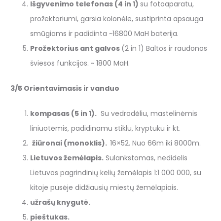
Išgyvenimo telefonas (4 in 1)
su fotoaparatu,
prožektoriumi, garsia kolonėle, sustiprinta apsauga
smūgiams ir padidinta ~16800 MaH baterija.
Prožektorius ant galvos
(2 in 1) Baltos ir raudonos
šviesos funkcijos. ~ 1800 MaH.
3/5 Orientavimasis ir vanduo
kompasas (5 in 1).
Su vedrodėliu, mastelinėmis
liniuotėmis, padidinamu stiklu, kryptuku ir kt.
žiūronai (monoklis).
16×52. Nuo 66m iki 8000m.
Lietuvos žemėlapis.
Sulankstomas, nedidelis
Lietuvos pagrindinių kelių žemėlapis 1:1 000 000, su
kitoje pusėje didžiausių miestų žemėlapiais.
užrašų knygutė.
pieštukas.