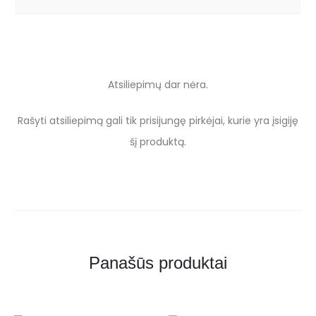
Atsiliepimų dar nėra.
A
Rašyti atsiliepimą gali tik prisijungę pirkėjai, kurie yra įsigiję
t
šį produktą.
s
i
l
i
Panašūs produktai
e
p