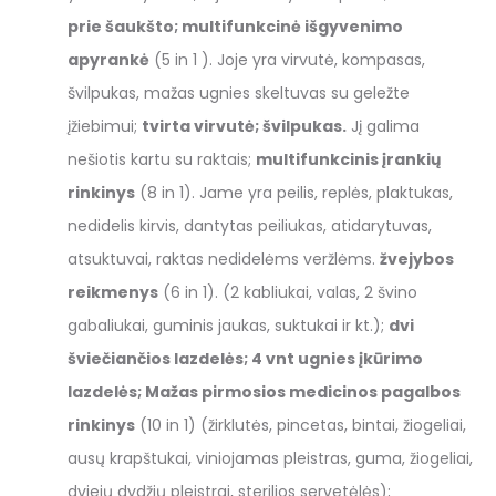
prie šaukšto;
multifunkcinė išgyvenimo
apyrankė
(5 in 1 ). Joje yra virvutė, kompasas,
švilpukas, mažas ugnies skeltuvas su geležte
įžiebimui;
tvirta virvutė;
švilpukas.
Jį galima
nešiotis kartu su raktais;
multifunkcinis įrankių
rinkinys
(8 in 1). Jame yra peilis, replės, plaktukas,
nedidelis kirvis, dantytas peiliukas, atidarytuvas,
atsuktuvai, raktas nedidelėms veržlėms.
žvejybos
reikmenys
(6 in 1). (2 kabliukai, valas, 2 švino
gabaliukai, guminis jaukas, suktukai ir kt.);
dvi
šviečiančios lazdelės;
4 vnt ugnies įkūrimo
lazdelės;
Mažas pirmosios medicinos pagalbos
rinkinys
(10 in 1) (žirklutės, pincetas, bintai, žiogeliai,
ausų krapštukai, viniojamas pleistras, guma, žiogeliai,
dviejų dydžių pleistrai, sterilios servetėlės);