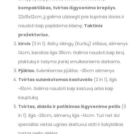
kompaktiškas, tvirtas išgyvenimo krepšys.
22x15x12cm, jį galima užsisegti prie kuprinės išorės ir
naudoti kaip papildoma kišenę;
Taktinis
prožektorius.
kirvis
(3 in 1). Baltų vikingų (Kuršių) stiliaus, ašmenys
14cm, bendras ilgis 38cm. Galima naudoti kaip kirvį,
plaktuką ir tašymo įrankį smulkesniems darbams.
Pjūklas.
Sulenkiamas pjūklas. ~35cm ašmenys.
Tvirtas sulankstomas kastuvėlis
(2 in 1), Ilgis
~61cm. Galima naudoti kaip kastuvą arba kaip
kauptuką.
Tvirtas, didelis ir patikimas išgyvenimo peilis
(3
in 1). Ilgis ~26cm, ašmenų ilgis ~14cm. Turi net dvi
specialias vietas ugnies skeltuvui rėžti ir kokybiškas
tvirtas peilio dėklas.