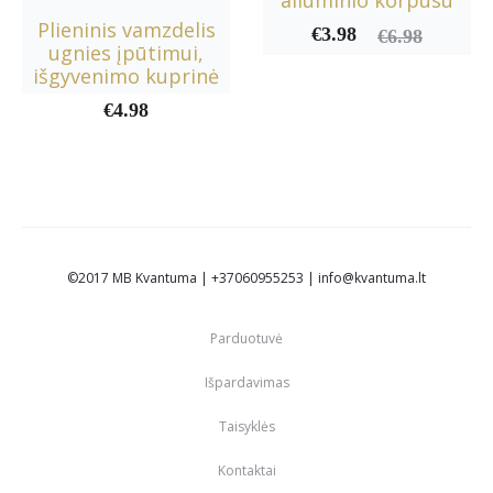
aliuminio korpusu
Plieninis vamzdelis
€
3.98
Current
Original
€
6.98
ugnies įpūtimui,
price
price
išgyvenimo kuprinė
is:
was:
€
4.98
€3.98.
€6.98.
©2017 MB Kvantuma | +37060955253 | info@kvantuma.lt
Parduotuvė
Išpardavimas
Taisyklės
Kontaktai