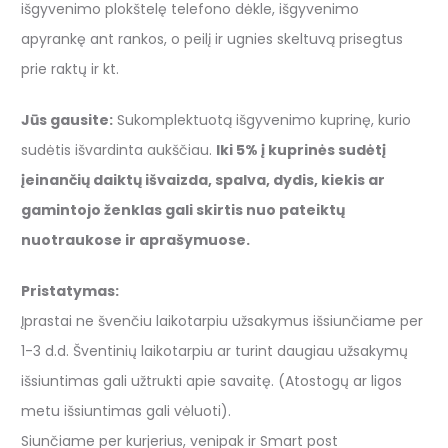
išgyvenimo plokštelę telefono dėkle, išgyvenimo
apyrankę ant rankos, o peilį ir ugnies skeltuvą prisegtus
prie raktų ir kt.
Jūs gausite:
Sukomplektuotą išgyvenimo kuprinę, kurio
sudėtis išvardinta aukščiau.
Iki 5% į kuprinės sudėtį
įeinančių daiktų išvaizda, spalva, dydis, kiekis ar
gamintojo ženklas gali skirtis nuo pateiktų
nuotraukose ir aprašymuose.
Pristatymas:
Įprastai ne švenčiu laikotarpiu užsakymus išsiunčiame per
1-3 d.d. Šventinių laikotarpiu ar turint daugiau užsakymų
išsiuntimas gali užtrukti apie savaitę. (Atostogų ar ligos
metu išsiuntimas gali vėluoti).
Siunčiame per kurjerius, venipak ir Smart post