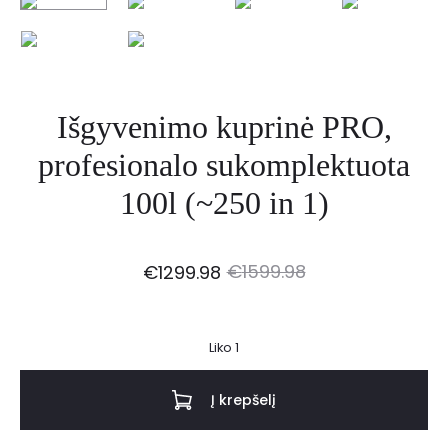
Išgyvenimo kuprinė PRO,
profesionalo sukomplektuota
100l (~250 in 1)
Current
Original
€
1599.98
€
1299.98
price
price
Liko 1
is:
was:
Į krepšelį
€1299.98.
€1599.98.