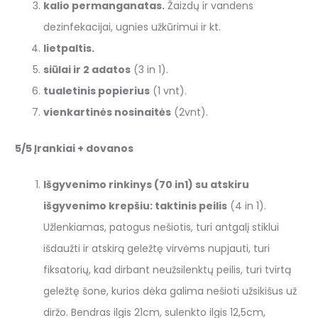
kalio permanganatas.
Žaizdų ir vandens
dezinfekacijai, ugnies užkūrimui ir kt.
lietpaltis.
siūlai ir 2 adatos
(3 in 1).
tualetinis popierius
(1 vnt).
vienkartinės nosinaitės
(2vnt).
5/5 Įrankiai + dovanos
Išgyvenimo rinkinys (70 in1) su atskiru
išgyvenimo krepšiu: taktinis peilis
(4 in 1).
Užlenkiamas, patogus nešiotis, turi antgalį stiklui
išdaužti ir atskirą geležtę virvėms nupjauti, turi
fiksatorių, kad dirbant neužsilenktų peilis, turi tvirtą
geležtę šone, kurios dėka galima nešioti užsikišus už
diržo. Bendras ilgis 21cm, sulenkto ilgis 12,5cm,