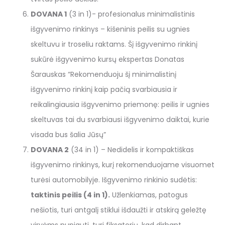
DOVANA 1
(3 in 1)- profesionalus minimalistinis
išgyvenimo rinkinys – kišeninis peilis su ugnies
skeltuvu ir troseliu raktams. Šį išgyvenimo rinkinį
sukūrė išgyvenimo kursų ekspertas Donatas
Šarauskas “Rekomenduoju šį minimalistinį
išgyvenimo rinkinį kaip pačią svarbiausia ir
reikalingiausia išgyvenimo priemonę: peilis ir ugnies
skeltuvas tai du svarbiausi išgyvenimo daiktai, kurie
visada bus šalia Jūsų”
DOVANA 2
(34 in 1) – Nedidelis ir kompaktiškas
išgyvenimo rinkinys, kurį rekomenduojame visuomet
turėsi automobilyje. Išgyvenimo rinkinio sudėtis:
taktinis peilis (4 in 1).
Užlenkiamas, patogus
nešiotis, turi antgalį stiklui išdaužti ir atskirą geležtę