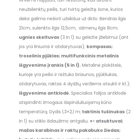
virvėms nupjauti, turi fiksatorių, kad dirbant
neužsilenktų peilis, turi tvirtą geležtę šone, kurios
dėka galima nešioti užsikišus už diržo. Bendras ilgis
21cm, sulenkto ilgis 12,5cm, ašmenų ilgis 8cm;
ugnies skeltuvas
(3 in 1) su geležte įžiebimui (ant
jos yra liniuotė ir atidarytuvas);
kompasas;
troselinis pjūklas;
multifunkcinis metalinis
išgyvenimo įrankis (5 in 1).
Metalinė plokštelė,
kurioje yra peilio ir rėžtuko briaunos, pjūkliukas,
atidarytuvas, raktas 4 dydžių veržlėms atsukti ir kt.);
išgyvenimo antklodė.
Specialios folijos antklodė
atspindinti žmogaus išspinduliuojamą kūno
temperatūrą. Dydis 1,3×2,1 m;
taktinis tušinukas
(2
in 1) su stiklo išdaužimo antgaliu;
+- atsuktuvai;
mažas karabinas ir raktų pakabuko žiedas;