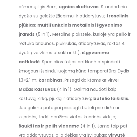
ašmenų ilgis 8cm;
ugnies skeltuvas.
Standartinio
dydžio su geležte įžiebimui ir atidarytuvu;
troselinis
pjūklas
;
multifunkcinis metalinis išgyvenimo
įrankis
(5 in 1)
.
Metalinė plokštelė, kurioje yra peilio ir
rėžtuko briaunos, pjūkliukas, atidarytuvas, raktas 4
dydžių veržlėms atsukti ir kt.);
išgyvenimo
antklodė.
Specialios folijos antklodė atspindinti
žmogaus išspinduliuojamą kūno temperatūrą. Dydis
1,3×2,1 m;
karabinas.
Prisegti daiktams ar virvei;
Mažas kastuvas
(4 in 1). Galima naudoti kaip
kastuvą, kirką, pjūklą ir atidarytuvą;
butelio laikiklis.
Juo galima patogiai prisisegti butelį prie diržo ar
kuprinės, todėl neužims vietos kuprinės viduje;
šaukštas ir peilis viename
(4 in 1). Jame taip pat
yra atidarytuvas, o jo dėklas yra švilpukas;
virvutė