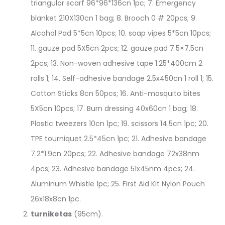
triangular scarf 96*96*136cn 1pc; 7. Emergency
blanket 210X130cn 1 bag; 8. Brooch 0 # 20pcs; 9.
Alcohol Pad 5*5cn 10pcs; 10. soap vipes 5*5cn 10pcs;
11. gauze pad 5X5cn 2pcs; 12. gauze pad 7.5×7.5cn
2pcs; 13. Non-woven adhesive tape 1.25*400cm 2
rolls 1; 14. Self-adhesive bandage 2.5x450cn 1 roll 1; 15.
Cotton Sticks 8cn 50pcs; 16. Anti-mosquito bites
5X5cn 10pcs; 17. Burn dressing 40x60cn 1 bag; 18.
Plastic tweezers 10cn 1pc; 19. scissors 14.5cn 1pc; 20.
TPE tourniquet 2.5*45cn 1pc; 21. Adhesive bandage
7.2*1.9cn 20pcs; 22. Adhesive bandage 72x38nm
4pcs; 23. Adhesive bandage 51x45nm 4pcs; 24.
Aluminum Whistle 1pc; 25. First Aid Kit Nylon Pouch
26x18x8cn 1pc.
turniketas
(95cm).