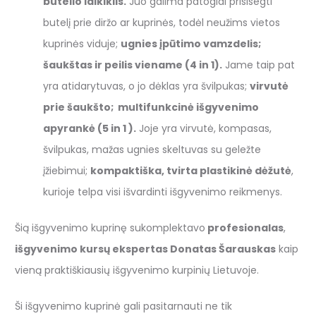
butelio laikiklis.
Juo galima patogiai prisisegti
butelį prie diržo ar kuprinės, todėl neužims vietos
kuprinės viduje;
ugnies įpūtimo vamzdelis;
šaukštas ir peilis viename (4 in 1).
Jame taip pat
yra atidarytuvas, o jo dėklas yra švilpukas;
virvutė
prie šaukšto;
multifunkcinė išgyvenimo
apyrankė (5 in 1 ).
Joje yra virvutė, kompasas,
švilpukas, mažas ugnies skeltuvas su geležte
įžiebimui;
kompaktiška, tvirta plastikinė dėžutė
,
kurioje telpa visi išvardinti išgyvenimo reikmenys.
Šią išgyvenimo kuprinę sukomplektavo
profesionalas
,
išgyvenimo kursų ekspertas Donatas Šarauskas
kaip
vieną praktiškiausių išgyvenimo kurpinių Lietuvoje.
Ši išgyvenimo kuprinė gali pasitarnauti ne tik