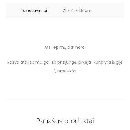
Išmatavimai
21 × 4 × 1.8 cm
Atsiliepimų dar nėra.
A
Rašyti atsiliepimą gali tik prisijungę pirkėjai, kurie yra įsigiję
t
šį produktą.
s
i
l
i
Panašūs produktai
e