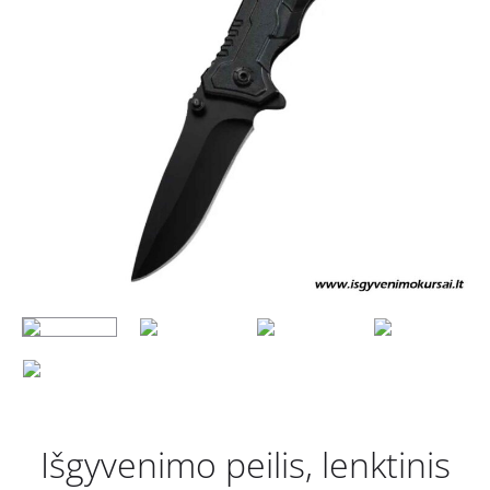
IR
ŠVILPUKA
ATIDARY
VIRVUTĖ,
IŠGYVEN
RINKINYS
Išgyvenimo peilis, lenktinis