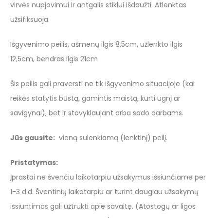
virvės nupjovimui ir antgalis stiklui išdaužti. Atlenktas
užsifiksuoja.
Išgyvenimo peilis, ašmenų ilgis 8,5cm, užlenkto ilgis
12,5cm, bendras ilgis 21cm
Šis peilis gali praversti ne tik išgyvenimo situacijoje (kai
reikės statytis būstą, gamintis maistą, kurti ugnį ar
savigynai), bet ir stovyklaujant arba sodo darbams.
Jūs gausite:
vieną sulenkiamą (lenktinį) peilį.
Pristatymas:
Įprastai ne švenčiu laikotarpiu užsakymus išsiunčiame per
1-3 d.d. Šventinių laikotarpiu ar turint daugiau užsakymų
išsiuntimas gali užtrukti apie savaitę. (Atostogų ar ligos