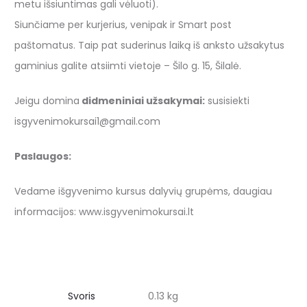
metu išsiuntimas gali vėluoti).
Siunčiame per kurjerius, venipak ir Smart post
paštomatus. Taip pat suderinus laiką iš anksto užsakytus
gaminius galite atsiimti vietoje – Šilo g. 15, Šilalė.
Jeigu domina
didmeniniai užsakymai:
susisiekti
isgyvenimokursai1@gmail.com
Paslaugos:
Vedame išgyvenimo kursus dalyvių grupėms, daugiau
informacijos: www.isgyvenimokursai.lt
Svoris
0.13 kg