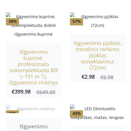
p
i
38%
57%
m
a
Išgyvenimo pjūklas,
i
troselinis rankinis
Išgyvenimo
pjūklas
kuprinė,
stovyklavimui
profesionalo
(72cm)
sukomplektuota 80l
(~191 in 1),
€
2.98
Current
Original
€
6.98
išgyvenimo rinkinys
price
price
€
399.98
urrent
Original
€
649.00
is:
was:
price
price
€2.98.
€6.98.
is:
was:
33%
43%
399.98.
€649.00.
Išgyvenimo