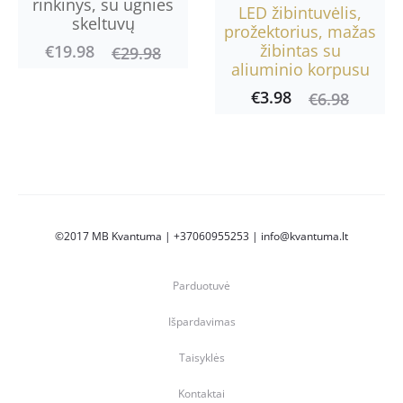
rinkinys, su ugnies
LED žibintuvėlis,
skeltuvų
prožektorius, mažas
žibintas su
€
19.98
Current
Original
€
29.98
aliuminio korpusu
price
price
€
3.98
Current
Original
€
6.98
is:
was:
price
price
€19.98.
€29.98.
is:
was:
€3.98.
€6.98.
©2017 MB Kvantuma | +37060955253 | info@kvantuma.lt
Parduotuvė
Išpardavimas
Taisyklės
Kontaktai