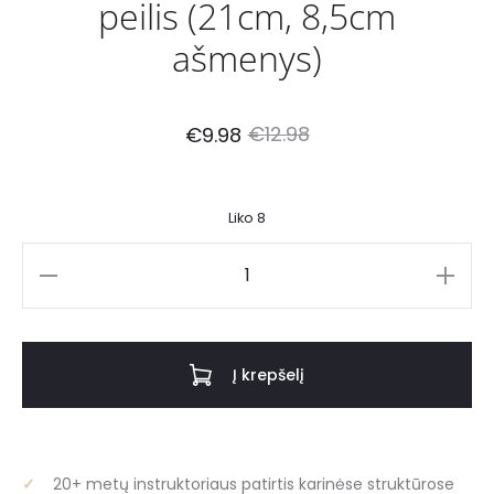
peilis (21cm, 8,5cm
ašmenys)
Current
Original
€
12.98
€
9.98
price
price
Liko 8
is:
was:
produkto
€9.98.
€12.98.
kiekis:
Išgyvenimo
peilis,
Į krepšelį
lenktinis
peilis
(21cm,
8,5cm
20+ metų instruktoriaus patirtis karinėse struktūrose