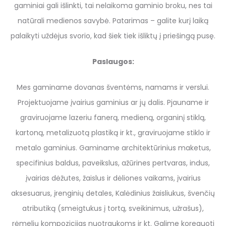
gaminiai gali išlinkti, tai nelaikoma gaminio broku, nes tai
natūrali medienos savybė. Patarimas – galite kurį laiką
palaikyti uždėjus svorio, kad šiek tiek išliktų į priešingą pusę.
Paslaugos:
Mes gaminame dovanas šventėms, namams ir verslui.
Projektuojame įvairius gaminius ar jų dalis. Pjauname ir
graviruojame lazeriu fanerą, medieną, organinį stiklą,
kartoną, metalizuotą plastiką ir kt., graviruojame stiklo ir
metalo gaminius. Gaminame architektūrinius maketus,
specifinius baldus, paveikslus, ažūrines pertvaras, indus,
įvairias dėžutes, žaislus ir dėliones vaikams, įvairius
aksesuarus, įrenginių detales, Kalėdinius žaisliukus, švenčių
atributiką (smeigtukus į tortą, sveikinimus, užrašus),
rėmelių kompozicijas nuotraukoms ir kt. Galime koreguoti