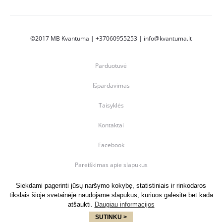
©2017 MB Kvantuma | +37060955253 | info@kvantuma.lt
Parduotuvė
Išpardavimas
Taisyklės
Kontaktai
Facebook
Pareiškimas apie slapukus
Siekdami pagerinti jūsų naršymo kokybę, statistiniais ir rinkodaros
tikslais šioje svetainėje naudojame slapukus, kuriuos galėsite bet kada
atšaukti.
Daugiau informacijos
SUTINKU >