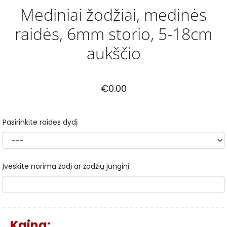
Mediniai žodžiai, medinės
raidės, 6mm storio, 5-18cm
aukščio
€
0.00
Pasirinkite raidės dydį
Įveskite norimą žodį ar žodžių junginį
Kaina: