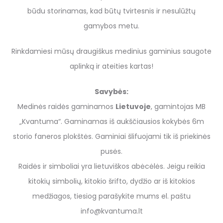
būdu storinamas, kad būtų tvirtesnis ir nesulūžtų
gamybos metu.
Rinkdamiesi mūsų draugiškus medinius gaminius saugote
aplinką ir ateities kartas!
Savybės:
Medinės raidės gaminamos
Lietuvoje
, gamintojas MB
„Kvantuma“. Gaminamas iš aukščiausios kokybės 6m
storio faneros plokštės. Gaminiai šlifuojami tik iš priekinės
pusės.
Raidės ir simboliai yra lietuviškos abėcėlės. Jeigu reikia
kitokių simbolių, kitokio šrifto, dydžio ar iš kitokios
medžiagos, tiesiog parašykite mums el. paštu
info@kvantuma.lt