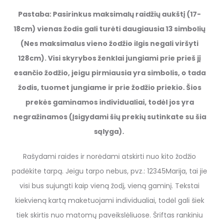
Pastaba: Pasirinkus maksimalų raidžių aukštį (17-
18cm) vienas žodis gali turėti daugiausia 13 simbolių
(Nes maksimalus vieno žodžio ilgis negali viršyti
128cm). Visi skyrybos ženklai jungiami prie prieš jį
esančio žodžio, jeigu pirmiausia yra simbolis, o tada
žodis, tuomet jungiame ir prie žodžio priekio. Šios
prekės gaminamos individualiai, todėl jos yra
negražinamos (Įsigydami šių prekių sutinkate su šia
sąlyga).
Rašydami raides ir norėdami atskirti nuo kito žodžio
padėkite tarpą. Jeigu tarpo nebus, pvz.: 12345Marija, tai jie
visi bus sujungti kaip vieną žodį, vieną gaminį. Tekstai
kiekvieną kartą maketuojami individualiai, todėl gali šiek
tiek skirtis nuo matomų paveikslėliuose. Šriftas rankiniu