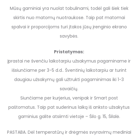
Mūsų gaminiai yra nuolat tobulinami, todėl gali šiek tiek
skirtis nuo matomų nuotraukose. Taip pat matomai
spalvai ir proporcijoms turi įtakos jūsų įrenginio ekrano
savybės.
Pristatymas:
Įprastai ne švenčiu laikotarpiu užsakymus pagaminame ir
išsiunčiame per 3-5 d.d.. Šventinių laikotarpiu ar turint
daugiau užsakymų gali užtrukti pagaminimas iki 1-3
savaičių.
Siunčiame per kurjerius, venipak ir Smart post
paštomatus. Taip pat suderinus laiką iš anksto užsakytus
gaminius galite atsiimti vietoje – Šilo g. 15, Šilalė.
PASTABA. Dėl temperatūrų ir drėgmės svyravimų mediniai