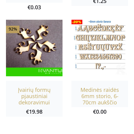
€
1.25
€
0.03
92%
Įvairių formų
Medinės raidės
pjaustiniai
6mm storio, 6-
dekoravimui
70cm aukščio
€
19.98
€
0.00