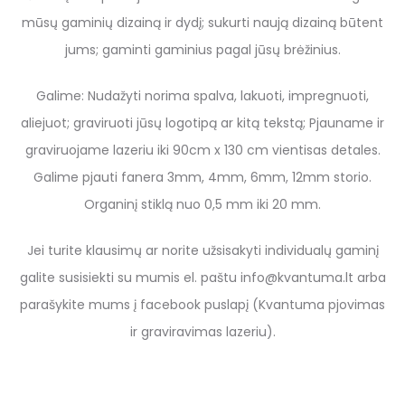
mūsų gaminių dizainą ir dydį; sukurti naują dizainą būtent
jums; gaminti gaminius pagal jūsų brėžinius.
Galime: Nudažyti norima spalva, lakuoti, impregnuoti,
aliejuot; graviruoti jūsų logotipą ar kitą tekstą; Pjauname ir
graviruojame lazeriu iki 90cm x 130 cm vientisas detales.
Galime pjauti fanera 3mm, 4mm, 6mm, 12mm storio.
Organinį stiklą nuo 0,5 mm iki 20 mm.
Jei turite klausimų ar norite užsisakyti individualų gaminį
galite susisiekti su mumis el. paštu info@kvantuma.lt arba
parašykite mums į facebook puslapį (Kvantuma pjovimas
ir graviravimas lazeriu).