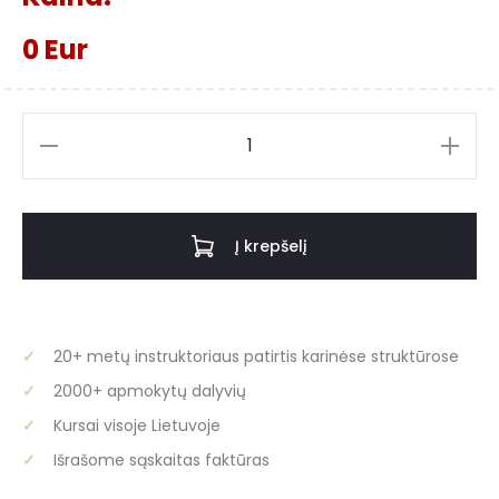
0
Eur
produkto
kiekis:
Mediniai
žodžiai,
Į krepšelį
medinės
raidės,
6mm
storio,
20+ metų instruktoriaus patirtis karinėse struktūrose
5-
2000+ apmokytų dalyvių
18cm
Kursai visoje Lietuvoje
aukščio
Išrašome sąskaitas faktūras