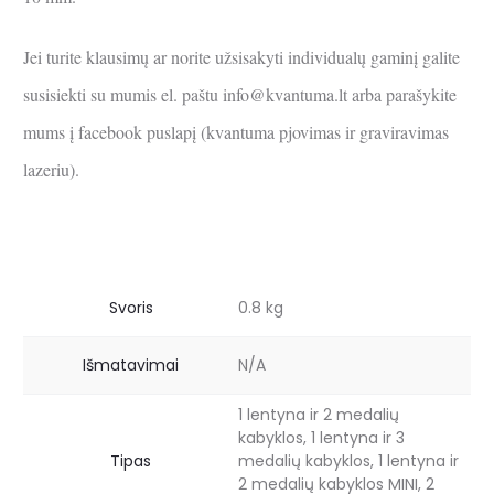
Jei turite klausimų ar norite užsisakyti individualų gaminį galite
susisiekti su mumis el. paštu info@kvantuma.lt arba parašykite
mums į facebook puslapį (kvantuma pjovimas ir graviravimas
lazeriu).
Svoris
0.8 kg
Išmatavimai
N/A
1 lentyna ir 2 medalių
kabyklos, 1 lentyna ir 3
Tipas
medalių kabyklos, 1 lentyna ir
2 medalių kabyklos MINI, 2