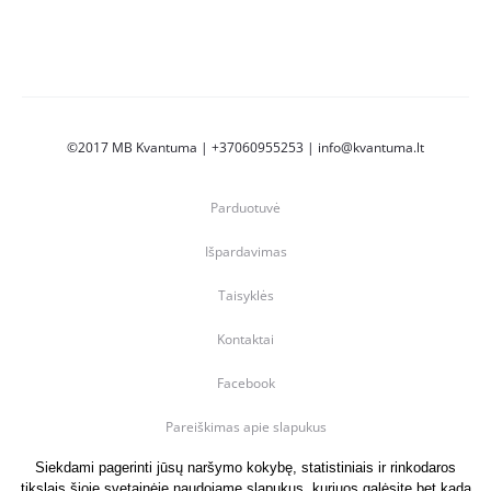
©2017 MB Kvantuma | +37060955253 | info@kvantuma.lt
Parduotuvė
Išpardavimas
Taisyklės
Kontaktai
Facebook
Pareiškimas apie slapukus
Siekdami pagerinti jūsų naršymo kokybę, statistiniais ir rinkodaros
tikslais šioje svetainėje naudojame slapukus, kuriuos galėsite bet kada