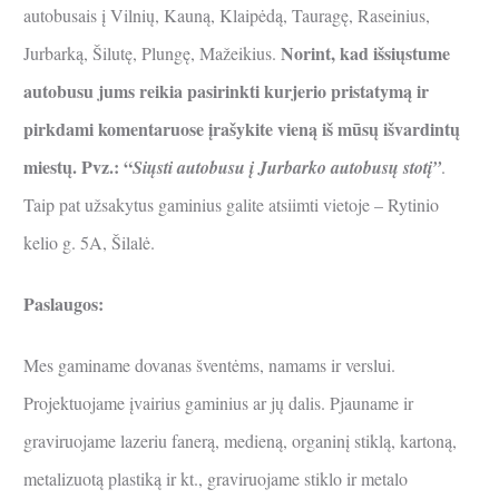
autobusais į Vilnių, Kauną, Klaipėdą, Tauragę, Raseinius,
Norint, kad išsiųstume
Jurbarką, Šilutę, Plungę, Mažeikius.
autobusu jums reikia pasirinkti kurjerio pristatymą ir
pirkdami komentaruose įrašykite vieną iš mūsų išvardintų
miestų. Pvz.: “
Siųsti autobusu į Jurbarko autobusų stotį”
.
Taip pat užsakytus gaminius galite atsiimti vietoje – Rytinio
kelio g. 5A, Šilalė.
Paslaugos:
Mes gaminame dovanas šventėms, namams ir verslui.
Projektuojame įvairius gaminius ar jų dalis. Pjauname ir
graviruojame lazeriu fanerą, medieną, organinį stiklą, kartoną,
metalizuotą plastiką ir kt., graviruojame stiklo ir metalo