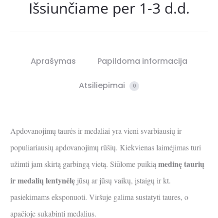
Išsiunčiame per 1-3 d.d.
Aprašymas
Papildoma informacija
Atsiliepimai
0
Apdovanojimų taurės ir medaliai yra vieni svarbiausių ir
populiariausių apdovanojimų rūšių. Kiekvienas laimėjimas turi
medinę taurių
užimti jam skirtą garbingą vietą. Siūlome puikią
ir medalių lentynėlę
jūsų ar jūsų vaikų, įstaigų ir kt.
pasiekimams eksponuoti. Viršuje galima sustatyti taures, o
apačioje sukabinti medalius.