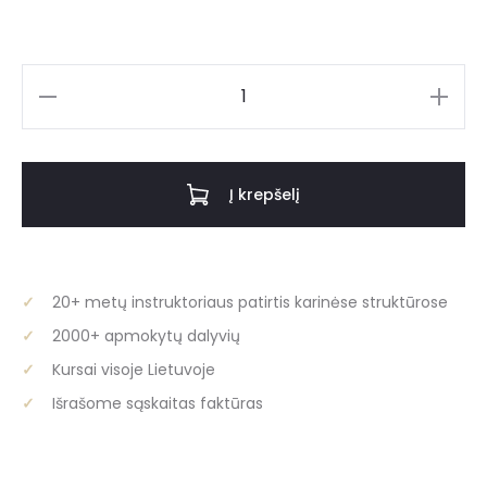
produkto
kiekis:
Medinė
Taurių
Į krepšelį
Ir
Medalių
Lentynėlė
20+ metų instruktoriaus patirtis karinėse struktūrose
2000+ apmokytų dalyvių
Kursai visoje Lietuvoje
Išrašome sąskaitas faktūras