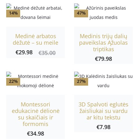
i
14%
47%
m
a
Medinė arbatos
Medinis trijų dalių
i
dėžutė – su meile
paveikslas Ąžuolas
triptikas
€
29.98
Current
Original
€
35.00
€
79.98
price
price
is:
was:
€29.98.
€35.00.
22%
27%
Montessori
3D Spalvoti eglutės
edukacinė dėlionė
žaisliukai su vardu
su skaičiais ir
ar kitu tekstu
formomis
€
7.98
€
34.98