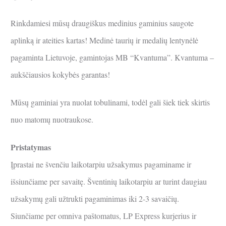
Rinkdamiesi mūsų draugiškus medinius gaminius saugote
aplinką ir ateities kartas! Medinė taurių ir medalių lentynėlė
pagaminta Lietuvoje, gamintojas MB “Kvantuma”. Kvantuma –
aukščiausios kokybės garantas!
Mūsų gaminiai yra nuolat tobulinami, todėl gali šiek tiek skirtis
nuo matomų nuotraukose.
Pristatymas
Įprastai ne švenčiu laikotarpiu užsakymus pagaminame ir
išsiunčiame per savaitę. Šventinių laikotarpiu ar turint daugiau
užsakymų gali užtrukti pagaminimas iki 2-3 savaičių.
Siunčiame per omniva paštomatus, LP Express kurjerius ir