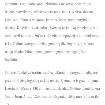
gaminius. Gaminame architektūrinius maketus, specifinius
baldus, paveikslus, ažūrines pertvaras, indus, įvairias dėžutes,
žaislus ir dėliones vaikams, įvairius aksesuarus, įrenginių
detales, Kalėdinius žaisliukus, švenčių atributiką (smeigtukus į
tortą, sveikinimus, užrašus), rėmelių kompozicijas nuotraukoms
ir kt. Galime koreguoti mūsų gaminių dizainą ir dydį; sukurti
naują dizainą būtent jums; gaminti gaminius pagal jūsų
brėžinius.
Galime: Nudažyti norima spalva, lakuoti, impregnuoti, aliejuot;
graviruoti jūsų logotipą ar kitą tekstą; Pjauname ir graviruojame
lazeriu iki 90cm x 130 cm vientisas detales. Galime pjauti fanera
3mm, 4mm, 6mm, 12mm storio. Organinį stiklą nuo 0,5 mm iki
10 mm.