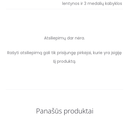
lentynos ir 3 medalių kabyklos
Atsiliepimų dar nėra.
A
Rašyti atsiliepimą gali tik prisijungę pirkėjai, kurie yra įsigiję
t
šį produktą.
s
i
l
i
Panašūs produktai
e
p