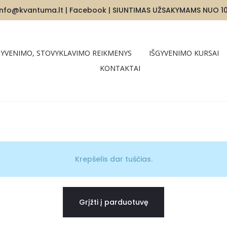
info@kvantuma.lt |
Facebook
| SIUNTIMAS UŽSAKYMAMS NUO 1
GYVENIMO, STOVYKLAVIMO REIKMENYS
IŠGYVENIMO KURSAI
inių krepšelis
Užsakymo būsena
Prisij
0
KONTAKTAI
Krepšelis dar tuščias.
Grįžti į parduotuvę