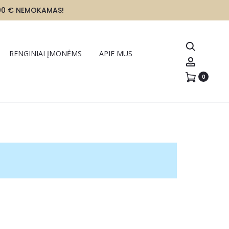
00 € NEMOKAMAS!
Paieška
RENGINIAI ĮMONĖMS
APIE MUS
Account
ungti
0