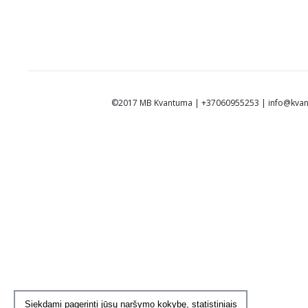
š
e
l
©2017 MB Kvantuma | +37060955253 | info@kvan
i
s
Siekdami pagerinti jūsų naršymo kokybę, statistiniais